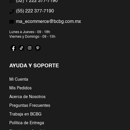
(52) 1 222 377-7190
7
.
blazer
(55) 222 377-7190
ma_ecommerce@bcbg.com.mx
8
.
jumpsuit
Lunes a Jueves - 09 - 18h
9
.
short
Viernes y Domingo - 09 - 15h
10
.
zapatos
AYUDA Y SOPORTE
Mi Cuenta
Mis Pedidos
Acerca de Nosotros
Preguntas Frecuentes
Trabaja en BCBG
Política de Entrega