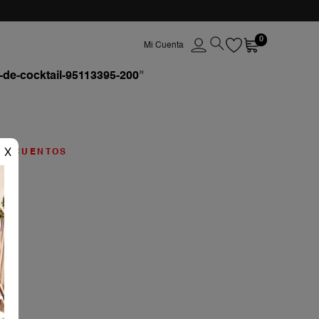
0
-de-cocktail-95113395-200
"
X
ESCUENTOS