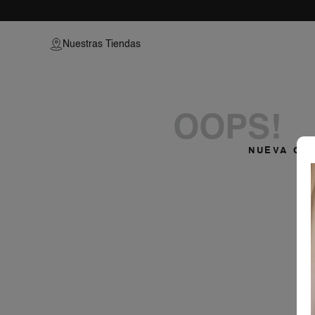
vestido-de-cocktail-95113395-200
Nuestras Tiendas
OOPS!
NUEVA CO