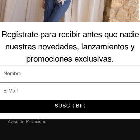
AYUDA Y SOPORTE
Forma
Regístrate para recibir antes que nadie
nuestras novedades, lanzamientos y
Contacto
Mi Cuenta
promociones exclusivas.
Mis Pedidos
Plataf
Preguntas Frecuentes
Acerca de Nosotros
Trabaja en BCBG
Política de Entrega
SUSCRIBIR
Términos y Condiciones
Aviso de Privacidad