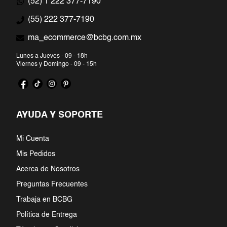
(52) 1 222 377-7190
7
.
jumpsuit
(55) 222 377-7190
ma_ecommerce@bcbg.com.mx
8
.
short
Lunes a Jueves - 09 - 18h
9
.
falda
Viernes y Domingo - 09 - 15h
10
.
playera
AYUDA Y SOPORTE
Mi Cuenta
Mis Pedidos
Acerca de Nosotros
Preguntas Frecuentes
Trabaja en BCBG
Política de Entrega