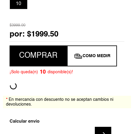
10
7
.
blazer
8
.
jumpsuit
$
3999
.
00
por:
$
1999
.
50
9
.
short
10
.
playera
COMPRAR
COMO MEDIR
10
¡Solo queda(n)
disponible(s)!
*
En mercancia con descuento no se aceptan cambios ni
devoluciones.