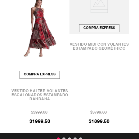
COMPRA EXPRESS
VESTIDO MIDI CON VOLANTES
ESTAMPADO GEOMÉTRICO
COMPRA EXPRESS
NTES
VESTIDO HALTER VOLANTES
ARD
ESCALONADOS ESTAMPADO
BANDANA
$
3999
.
00
$
3799
.
00
$
1999
.
50
$
1899
.
50