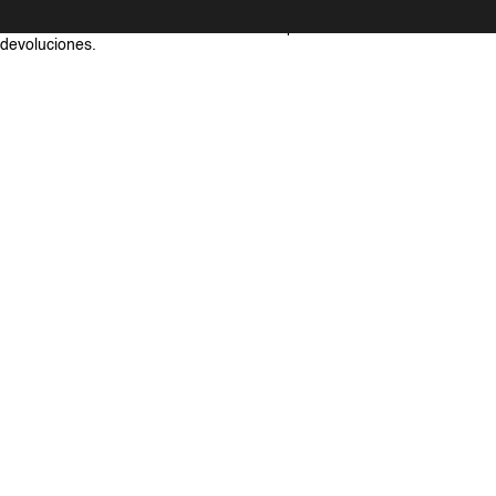
*
En mercancia con descuento no se aceptan cambios ni
devoluciones.