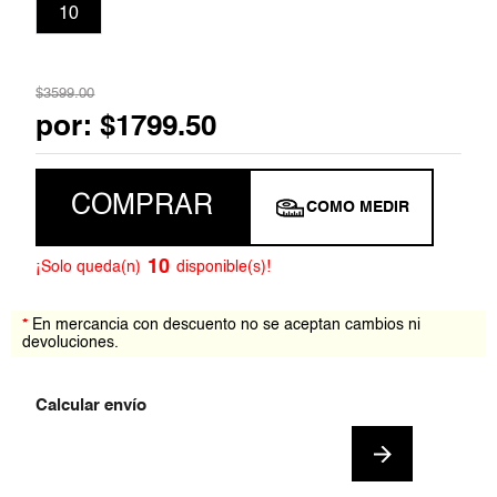
10
7
.
jumpsuit
8
.
blazer
$
3599
.
00
por:
$
1799
.
50
9
.
playera
10
.
falda
COMPRAR
COMO MEDIR
10
¡Solo queda(n)
disponible(s)!
*
En mercancia con descuento no se aceptan cambios ni
devoluciones.