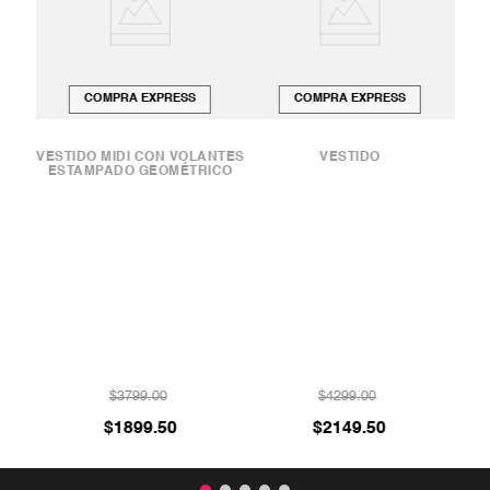
COMPRA EXPRESS
COMPRA EXPRESS
VESTIDO MIDI CON VOLANTES
VESTIDO
ESTAMPADO GEOMÉTRICO
ANGA
DE
$
3799
.
00
$
4299
.
00
$
1899
.
50
$
2149
.
50