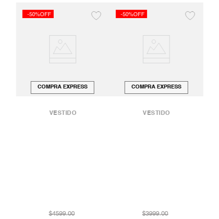
-50%OFF
-50%OFF
-
COMPRA EXPRESS
COMPRA EXPRESS
VESTIDO
VESTIDO
PADO
VES
AS
$
4599
.
00
$
3999
.
00