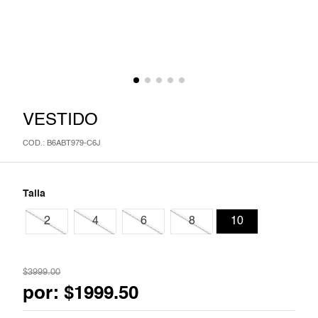
7
.
jumpsuit
8
.
blazer
9
.
playera
VESTIDO
10
.
falda
:
B6ABT979-C6J
Talla
2
4
6
8
10
$
3999
.
00
por:
$
1999
.
50