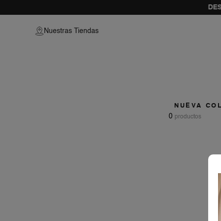
DES
vamos a prob
Nuestras Tiendas
como
NUEVA CO
0
productos