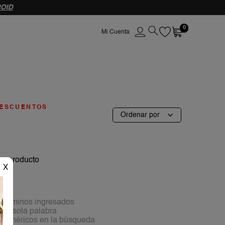
OID
0
ESCUENTOS
Ordenar por
ún producto
X
 términos ingresados
 una sola palabra
os genéricos en la búsqueda