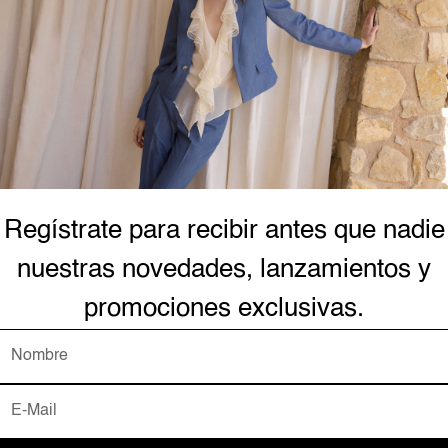
Intenta buscar
EPWEAR
 estas pijamas con un toque de lujo confeccionadas con telas transpira
e cada noche sea tu favorita.
Regístrate para recibir antes que nadie
nuestras novedades, lanzamientos y
promociones exclusivas.
AYUDA Y SOPORTE
Forma
Contacto
Mi Cuenta