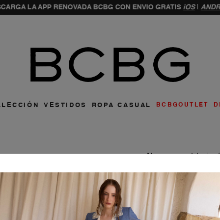
CARGA LA APP RENOVADA BCBG CON ENVIO GRATIS
iOS
|
ANDR
ar
LLECCIÓN
VESTIDOS
ROPA CASUAL
BCBGOUTLET
D
No se encontró ning
¿Qué debo hacer?
OOPS!
Comprueba los
Intenta utilizar
Utiliza términ