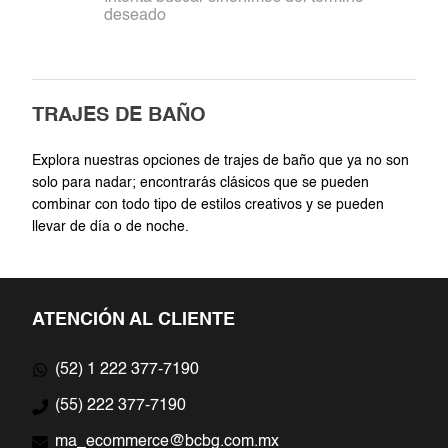
deseado
7
.
jumpsuit
8
.
blazer
TRAJES DE BAÑO
9
.
falda
Explora nuestras opciones de trajes de baño que ya no son
10
.
playera
solo para nadar; encontrarás clásicos que se pueden
combinar con todo tipo de estilos creativos y se pueden
llevar de día o de noche.
ATENCIÓN AL CLIENTE
(52) 1 222 377-7190
(55) 222 377-7190
ma_ecommerce@bcbg.com.mx