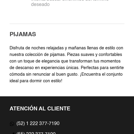
deseado
7
.
blazer
8
.
jumpsuit
PIJAMAS
9
.
short
Disfruta de noches relajadas y mañanas llenas de estilo con
10
.
zapatos
nuestra colección de pijamas. Piezas suaves y confortables
con un toque de elegancia que transforman tus momentos
de descanso en experiencias únicas. Perfectas para sentirte
cómoda sin renunciar al buen gusto. ¡Encuentra el conjunto
ideal para dormir con estilo!
ATENCIÓN AL CLIENTE
(52) 1 222 377-7190