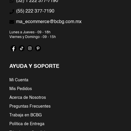
(52) 1 222 377-7190
7
.
jumpsuit
(55) 222 377-7190
ma_ecommerce@bcbg.com.mx
8
.
blazer
Lunes a Jueves - 09 - 18h
9
.
playera
Viernes y Domingo - 09 - 15h
10
.
falda
AYUDA Y SOPORTE
Mi Cuenta
Mis Pedidos
Acerca de Nosotros
Preguntas Frecuentes
Trabaja en BCBG
Política de Entrega