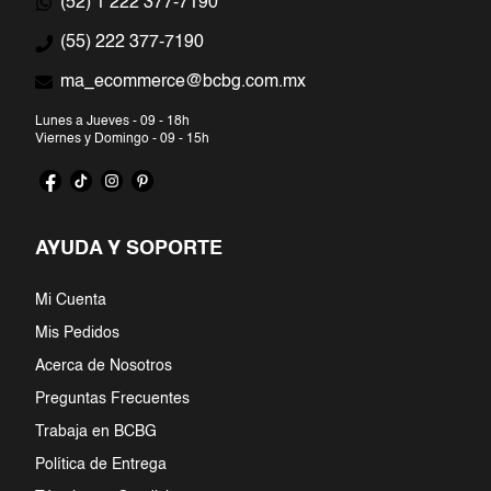
(52) 1 222 377-7190
7
.
jumpsuit
(55) 222 377-7190
ma_ecommerce@bcbg.com.mx
8
.
blazer
Lunes a Jueves - 09 - 18h
9
.
playera
Viernes y Domingo - 09 - 15h
10
.
falda
AYUDA Y SOPORTE
Mi Cuenta
Mis Pedidos
Acerca de Nosotros
Preguntas Frecuentes
Trabaja en BCBG
Política de Entrega