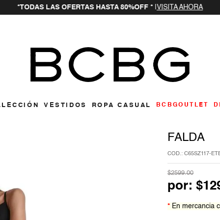
*TODAS LAS OFERTAS HASTA 80%OFF *
|
VISITA AHORA
ar
LLECCIÓN
VESTIDOS
ROPA CASUAL
BCBGOUTLET
D
FALDA
:
C65SZ117-ET
$
2599
.
00
por:
$
12
*
En mercancia c