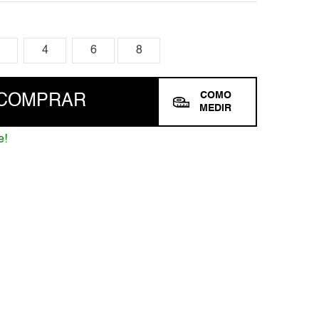
4
6
8
COMO
COMPRAR
MEDIR
e!