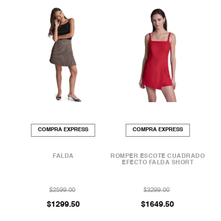
COMPRA EXPRESS
COMPRA EXPRESS
TURA
FALDA
ROMPER ESCOTE CUADRADO
FA
EFECTO FALDA SHORT
$
2599
.
00
$
3299
.
00
$
1299
.
50
$
1649
.
50