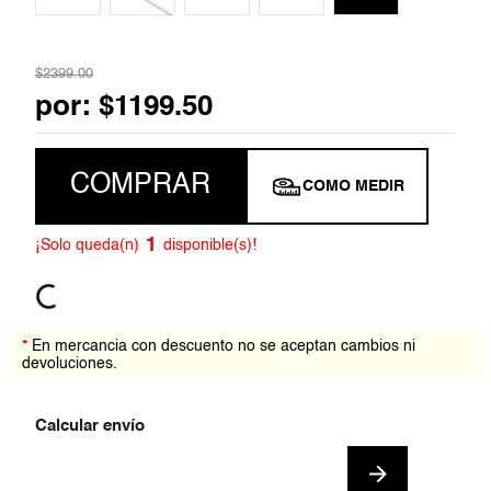
7
.
jumpsuit
$
2399
.
00
8
.
blazer
por:
$
1199
.
50
9
.
playera
COMPRAR
10
.
falda
COMO MEDIR
1
¡Solo queda(n)
disponible(s)!
*
En mercancia con descuento no se aceptan cambios ni
devoluciones.