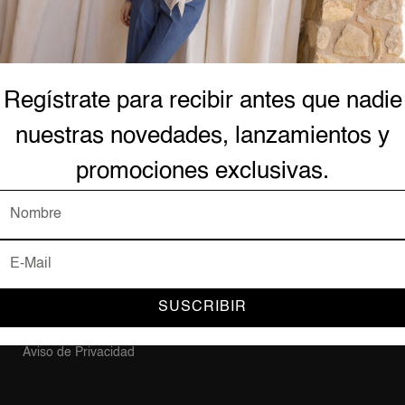
AYUDA Y SOPORTE
Forma
Regístrate para recibir antes que nadie
nuestras novedades, lanzamientos y
Contacto
Mi Cuenta
promociones exclusivas.
Mis Pedidos
Plataf
Preguntas Frecuentes
Acerca de Nosotros
Trabaja en BCBG
Política de Entrega
SUSCRIBIR
Términos y Condiciones
Aviso de Privacidad