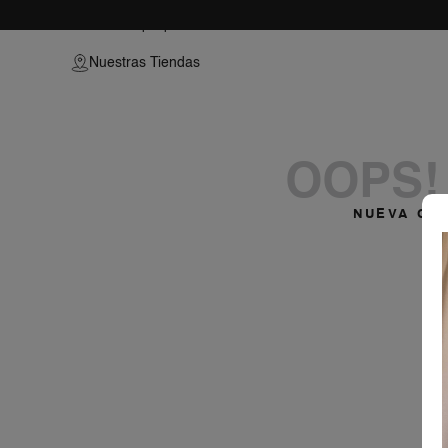
crop-top-79214862-199
Nuestras Tiendas
OOPS!
NUEVA CO