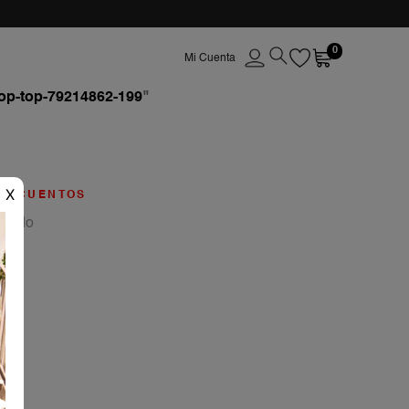
0
op-top-79214862-199
"
X
ESCUENTOS
da
seado