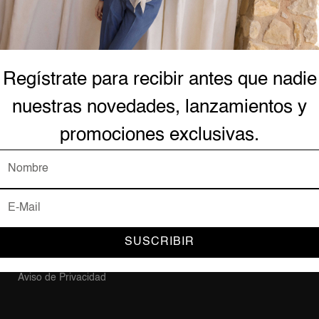
AYUDA Y SOPORTE
Forma
Regístrate para recibir antes que nadie
nuestras novedades, lanzamientos y
Contacto
Mi Cuenta
promociones exclusivas.
Mis Pedidos
Plataf
Preguntas Frecuentes
Acerca de Nosotros
Trabaja en BCBG
Política de Entrega
SUSCRIBIR
Términos y Condiciones
Aviso de Privacidad