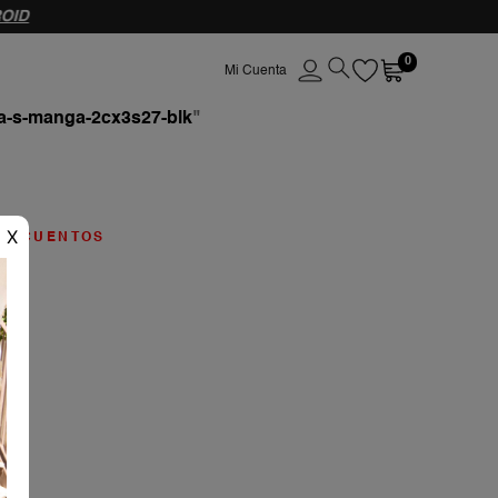
OID
0
a-s-manga-2cx3s27-blk
"
X
ESCUENTOS
ado