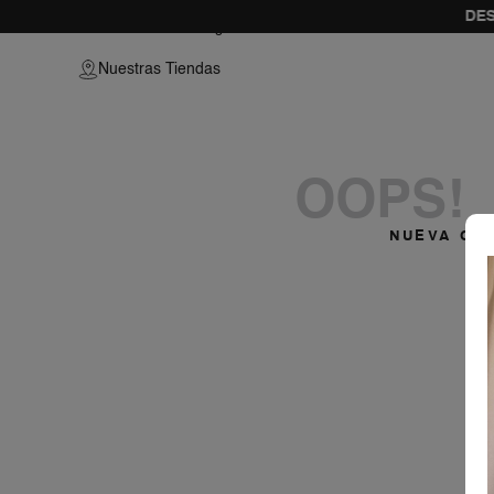
DES
blusa-s-manga-2cx3s27-blk
Nuestras Tiendas
OOPS!
NUEVA CO