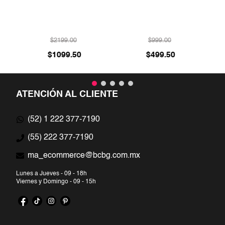
ADO
$
2199
.
00
$
999
.
00
$
1099
.
50
$
499
.
50
ATENCIÓN AL CLIENTE
(52) 1 222 377-7190
(55) 222 377-7190
ma_ecommerce@bcbg.com.mx
Lunes a Jueves - 09 - 18h
Viernes y Domingo - 09 - 15h