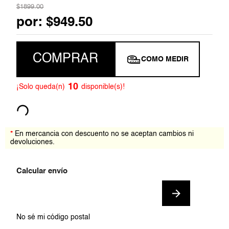
$
1899
.
00
7
.
blusa
por:
$
949
.
50
8
.
blazer
COMPRAR
COMO MEDIR
9
.
playera
10
.
falda
10
¡Solo queda(n)
disponible(s)!
*
En mercancia con descuento no se aceptan cambios ni
devoluciones.
No sé mi código postal