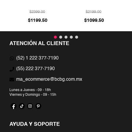
$
2399
.
00
$
2199
.
00
$
1199
.
50
$
1099
.
50
ATENCIÓN AL CLIENTE
(52) 1 222 377-7190
(55) 222 377-7190
ma_ecommerce@bcbg.com.mx
Lunes a Jueves - 09 - 18h
Viernes y Domingo - 09 - 15h
AYUDA Y SOPORTE