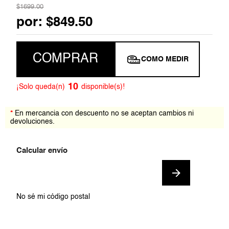
$
1699
.
00
7
.
jumpsuit
por:
$
849
.
50
8
.
short
COMPRAR
COMO MEDIR
9
.
falda
10
.
playera
10
¡Solo queda(n)
disponible(s)!
*
En mercancia con descuento no se aceptan cambios ni
devoluciones.
No sé mi código postal