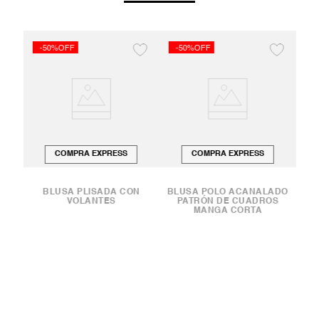
-50%OFF
-50%OFF
COMPRA EXPRESS
COMPRA EXPRESS
BLUSA PLISADA CON
BLUSA POLO ACANALADO
VOLANTES
PATRÓN DE CUADROS
MANGA CORTA
ÓN
O
É