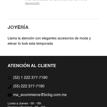
deseado
7
.
jumpsuit
8
.
short
JOYERÍA
9
.
falda
Llama la atención con elegantes accesorios de moda y
10
.
playera
elevar tú look esta temporada.
ATENCIÓN AL CLIENTE
(52) 1 222 377-7190
(55) 222 377-7190
ma_ecommerce@bcbg.com.mx
Lunes a Jueves - 09 - 18h