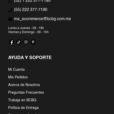
(52) 1 222 377-7190
7
.
jumpsuit
(55) 222 377-7190
ma_ecommerce@bcbg.com.mx
8
.
blazer
Lunes a Jueves - 09 - 18h
9
.
playera
Viernes y Domingo - 09 - 15h
10
.
falda
AYUDA Y SOPORTE
Mi Cuenta
Mis Pedidos
Acerca de Nosotros
Preguntas Frecuentes
Trabaja en BCBG
Política de Entrega