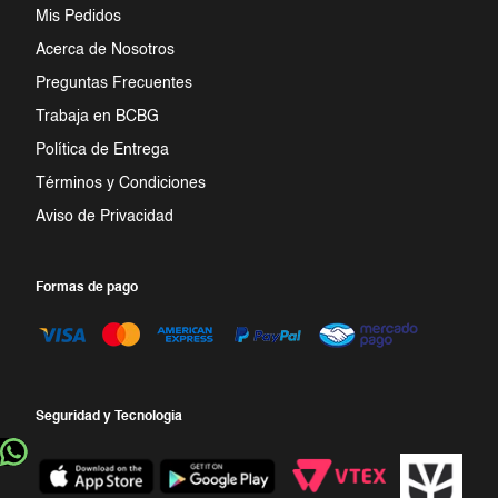
Mis Pedidos
7
.
jumpsuit
Acerca de Nosotros
Preguntas Frecuentes
8
.
blazer
Trabaja en BCBG
9
.
playera
Política de Entrega
Términos y Condiciones
10
.
falda
Aviso de Privacidad
Formas de pago
Seguridad y Tecnologia