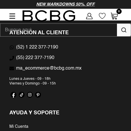
vamos a probar
NEW MARKDOWNS 50%. OFF
0
como
Busque aqui...
ATENCIÓN AL CLIENTE
(52) 1 222 377-7190
TÉRMINOS MÁS BUSCADOS
(55) 222 377-7190
1
.
vestidos largos
ma_ecommerce@bcbg.com.mx
2
.
vestidos fiesta
Lunes a Jueves - 09 - 18h
Viernes y Domingo - 09 - 15h
3
.
vestidos noche
4
.
pantalon
AYUDA Y SOPORTE
5
.
blusa
Mi Cuenta
6
.
blanco