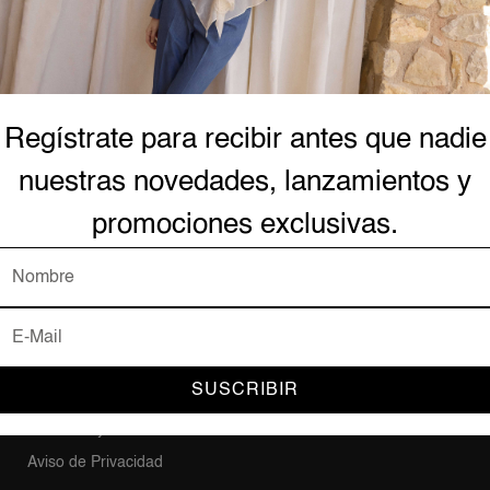
¿No tiene una cuenta? 
Regístrate para recibir antes que nadie
AYUDA Y SOPORTE
Forma
nuestras novedades, lanzamientos y
Contacto
promociones exclusivas.
Mi Cuenta
Mis Pedidos
Plataf
Preguntas Frecuentes
Acerca de Nosotros
Trabaja en BCBG
SUSCRIBIR
Política de Entrega
Términos y Condiciones
Aviso de Privacidad