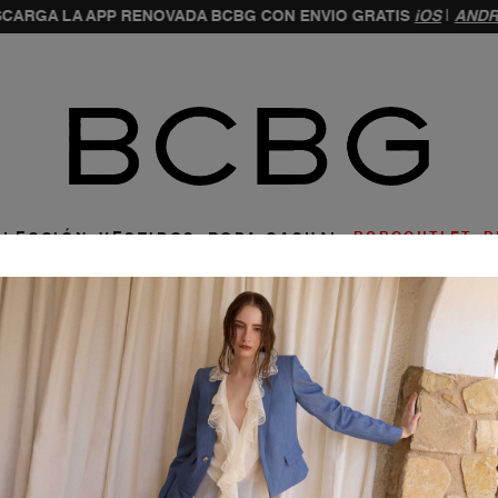
CARGA LA APP RENOVADA BCBG CON ENVIO GRATIS
iOS
|
ANDR
ar
LLECCIÓN
VESTIDOS
ROPA CASUAL
BCBGOUTLET
D
a una opción para entrar
Entrar con e-mail y c
ÓDIGO DE ACCESO POR E-MAIL
ENTRAR CON
GOOGLE
Olvidé 
NTRAR CON
FACEBOOK
Entrar