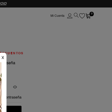
OID
0
ESCUENTOS
X
ontraseña
mi contraseña