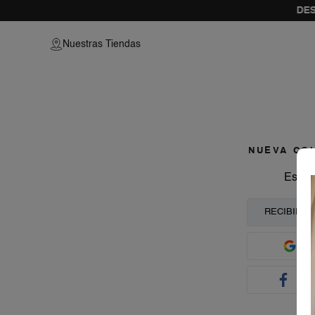
DES
vamos a prob
Nuestras Tiendas
como
NUEVA CO
Escoj
RECIBIR C
E