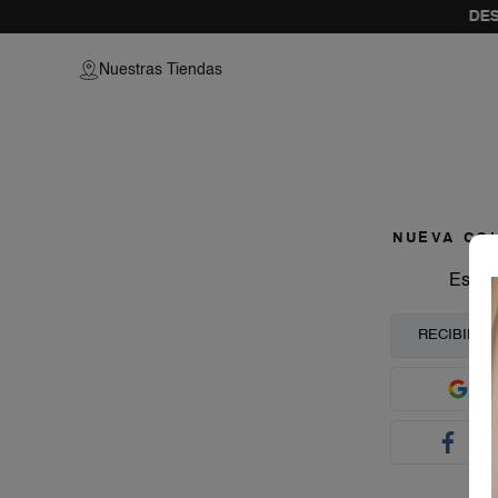
DES
vamos a prob
Nuestras Tiendas
como
NUEVA CO
Escoj
RECIBIR C
E