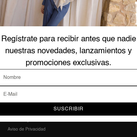
¿No tiene una cuenta? 
Regístrate para recibir antes que nadie
AYUDA Y SOPORTE
Forma
nuestras novedades, lanzamientos y
Contacto
promociones exclusivas.
Mi Cuenta
Mis Pedidos
Plataf
Preguntas Frecuentes
Acerca de Nosotros
Trabaja en BCBG
SUSCRIBIR
Política de Entrega
Términos y Condiciones
Aviso de Privacidad