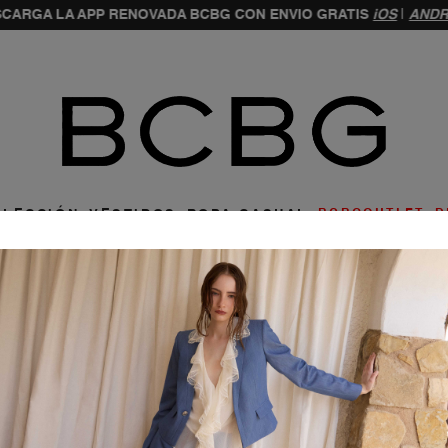
CARGA LA APP RENOVADA BCBG CON ENVIO GRATIS
iOS
|
ANDR
ar
LLECCIÓN
VESTIDOS
ROPA CASUAL
BCBGOUTLET
D
a una opción para entrar
Entrar con e-mail y c
ÓDIGO DE ACCESO POR E-MAIL
ENTRAR CON
GOOGLE
Olvidé 
NTRAR CON
FACEBOOK
Entrar