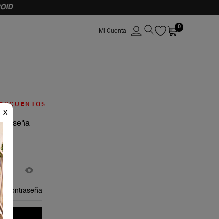
OID
0
ESCUENTOS
X
ontraseña
mi contraseña