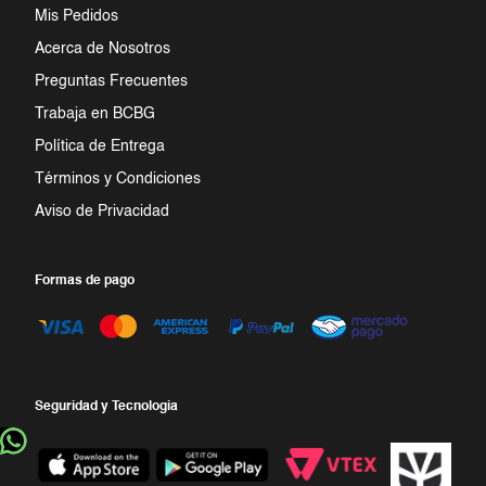
Mis Pedidos
7
.
jumpsuit
Acerca de Nosotros
Preguntas Frecuentes
8
.
short
Trabaja en BCBG
9
.
falda
Política de Entrega
Términos y Condiciones
10
.
playera
Aviso de Privacidad
Formas de pago
Seguridad y Tecnologia