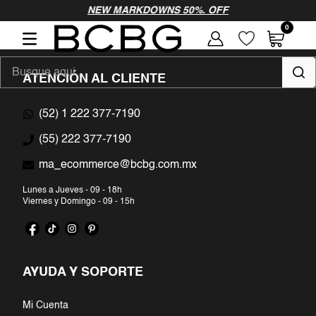
vamos a probar
NEW MARKDOWNS 50%. OFF
0
como
Busque aqui...
ATENCIÓN AL CLIENTE
(52) 1 222 377-7190
TÉRMINOS MÁS BUSCADOS
(55) 222 377-7190
1
.
vestidos largos
ma_ecommerce@bcbg.com.mx
2
.
vestidos fiesta
Lunes a Jueves - 09 - 18h
Viernes y Domingo - 09 - 15h
3
.
vestidos noche
4
.
blusa
AYUDA Y SOPORTE
5
.
pantalon
Mi Cuenta
6
.
blazer