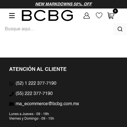
vamos a probar
NEW MARKDOWNS 50%. OFF
0
como
Busque aqui...
TÉRMINOS MÁS BUSCADOS
1
.
vestidos largos
ATENCIÓN AL CLIENTE
2
.
vestidos fiesta
(52) 1 222 377-7190
3
.
vestidos noche
(55) 222 377-7190
4
.
pantalon
ma_ecommerce@bcbg.com.mx
5
.
blusa
Lunes a Jueves - 09 - 18h
Viernes y Domingo - 09 - 15h
6
.
blanco