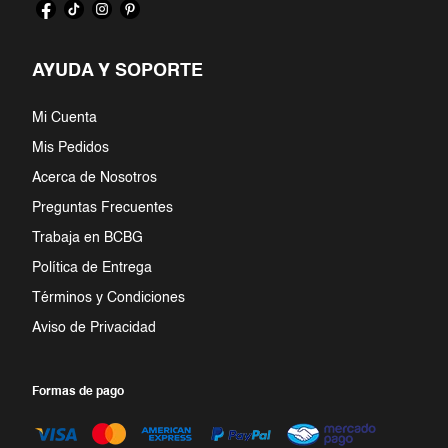
7
.
jumpsuit
AYUDA Y SOPORTE
8
.
blazer
Mi Cuenta
9
.
playera
Mis Pedidos
10
.
falda
Acerca de Nosotros
Preguntas Frecuentes
Trabaja en BCBG
Política de Entrega
Términos y Condiciones
Aviso de Privacidad
Formas de pago