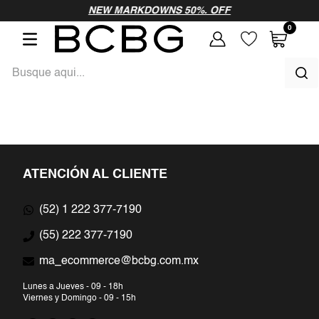
vamos a probar
NEW MARKDOWNS 50%. OFF
0
como
Busque aqui...
TÉRMINOS MÁS BUSCADOS
1
.
vestidos largos
ATENCIÓN AL CLIENTE
2
.
vestidos fiesta
(52) 1 222 377-7190
3
.
vestidos noche
(55) 222 377-7190
4
.
blusa
ma_ecommerce@bcbg.com.mx
5
.
pantalon
Lunes a Jueves - 09 - 18h
Viernes y Domingo - 09 - 15h
6
.
blazer