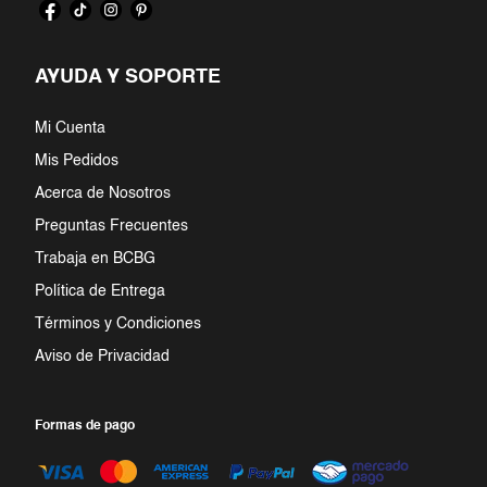
7
.
jumpsuit
AYUDA Y SOPORTE
8
.
short
Mi Cuenta
9
.
falda
Mis Pedidos
10
.
playera
Acerca de Nosotros
Preguntas Frecuentes
Trabaja en BCBG
Política de Entrega
Términos y Condiciones
Aviso de Privacidad
Formas de pago