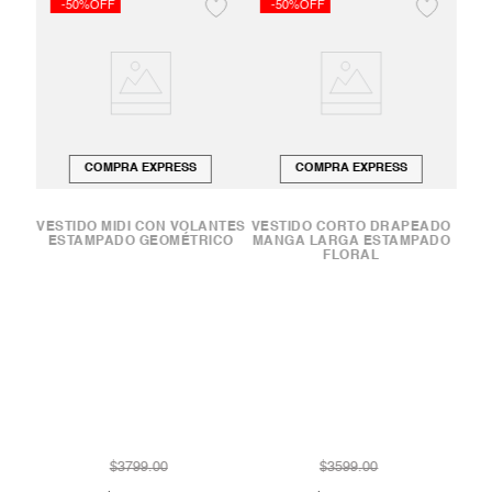
-50%OFF
-50%OFF
-
COMPRA EXPRESS
COMPRA EXPRESS
VESTIDO MIDI CON VOLANTES
VESTIDO CORTO DRAPEADO
ESTAMPADO GEOMÉTRICO
MANGA LARGA ESTAMPADO
FLORAL
ANGA
V
DE
$
3799
.
00
$
3599
.
00