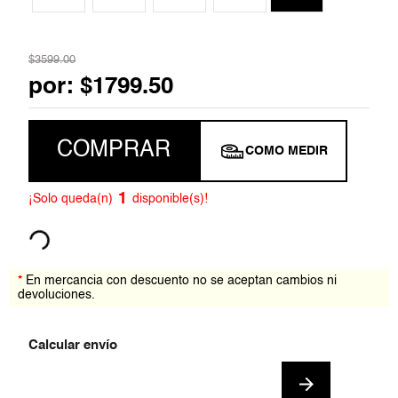
7
.
blusa
$
3599
.
00
8
.
blazer
por:
$
1799
.
50
9
.
playera
COMPRAR
10
.
falda
COMO MEDIR
1
¡Solo queda(n)
disponible(s)!
*
En mercancia con descuento no se aceptan cambios ni
devoluciones.