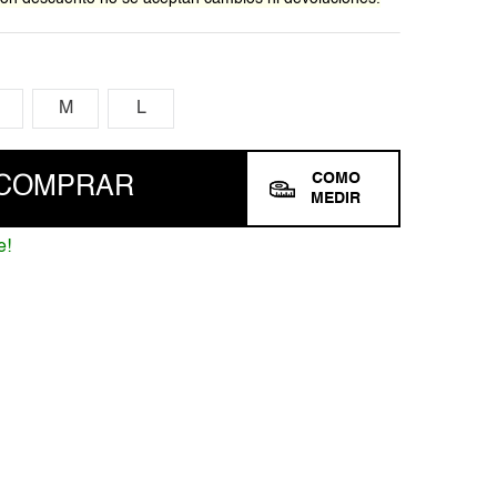
M
L
COMO
COMPRAR
MEDIR
e!