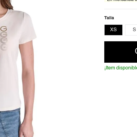
Talla
XS
S
¡Item disponibl