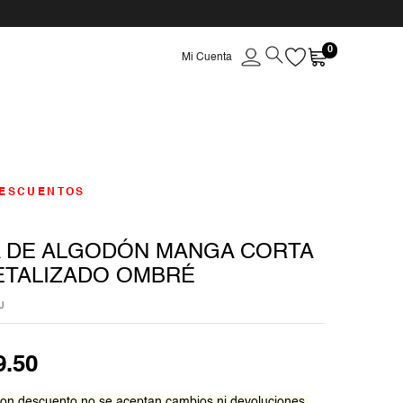
0
ESCUENTOS
 DE ALGODÓN MANGA CORTA
ETALIZADO OMBRÉ
J
9
.
50
on descuento no se aceptan cambios ni devoluciones.