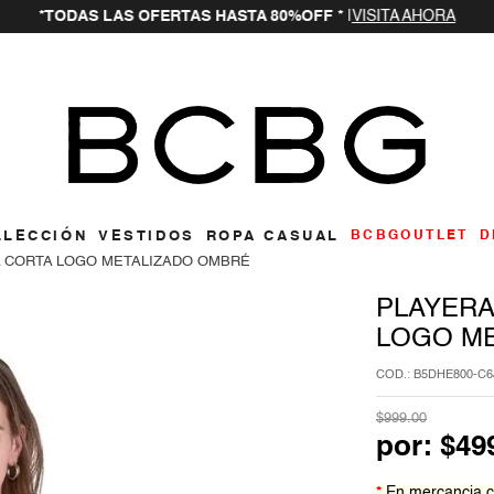
*TODAS LAS OFERTAS HASTA 80%OFF *
|
VISITA AHORA
ar
LLECCIÓN
VESTIDOS
ROPA CASUAL
BCBGOUTLET
D
 CORTA LOGO METALIZADO OMBRÉ
PLAYERA
LOGO M
:
B5DHE800-C6
$
999
.
00
por:
$
49
*
En mercancia c