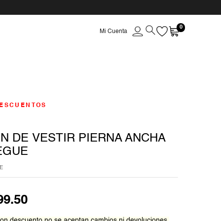
0
ESCUENTOS
N DE VESTIR PIERNA ANCHA
EGUE
E
99
.
50
on descuento no se aceptan cambios ni devoluciones.