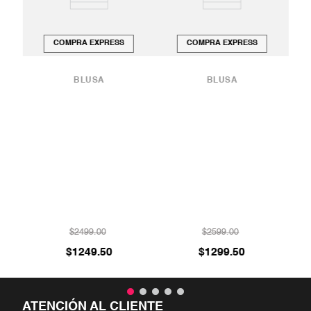
COMPRA EXPRESS
COMPRA EXPRESS
BLUSA
BLUSA
ÓN
BL
O
$
2499
.
00
$
2599
.
00
$
1249
.
50
$
1299
.
50
ATENCIÓN AL CLIENTE