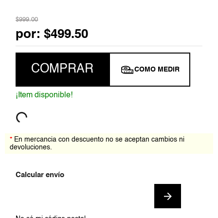
7
.
jumpsuit
$
999
.
00
por:
$
499
.
50
8
.
blazer
9
.
playera
COMPRAR
COMO MEDIR
10
.
falda
¡Item disponible!
*
En mercancia con descuento no se aceptan cambios ni
devoluciones.