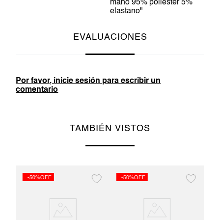
mano 95% poliéster 5%
elastano"
EVALUACIONES
Por favor, inicie sesión para escribir un
comentario
TAMBIÉN VISTOS
-50%OFF
-50%OFF
-