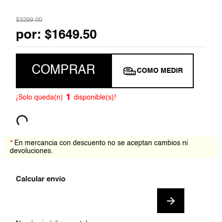
7
.
blazer
$
3299
.
00
por:
$
1649
.
50
8
.
jumpsuit
9
.
short
COMPRAR
COMO MEDIR
10
.
zapatos
1
¡Solo queda(n)
disponible(s)!
*
En mercancia con descuento no se aceptan cambios ni
devoluciones.