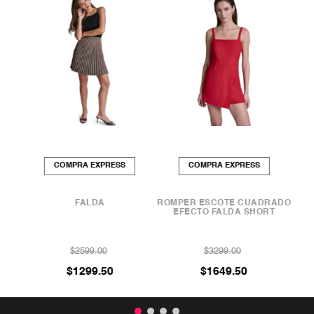
COMPRA EXPRESS
COMPRA EXPRESS
TURA
FALDA
ROMPER ESCOTE CUADRADO
FA
EFECTO FALDA SHORT
$
2599
.
00
$
3299
.
00
$
1299
.
50
$
1649
.
50