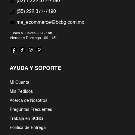
(52) 1 222 377-7190
7
.
jumpsuit
(55) 222 377-7190
ma_ecommerce@bcbg.com.mx
8
.
blazer
Lunes a Jueves - 09 - 18h
9
.
falda
Viernes y Domingo - 09 - 15h
10
.
playera
AYUDA Y SOPORTE
Mi Cuenta
Mis Pedidos
Acerca de Nosotros
Preguntas Frecuentes
Trabaja en BCBG
Política de Entrega