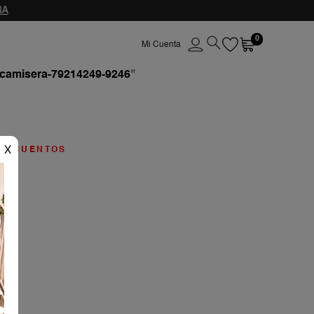
0
-camisera-79214249-9246
"
X
ESCUENTOS
o