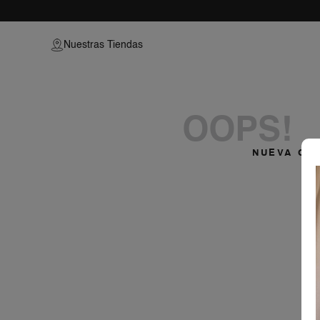
blusa-camisera-79214249-9246
Nuestras Tiendas
OOPS!
NUEVA CO