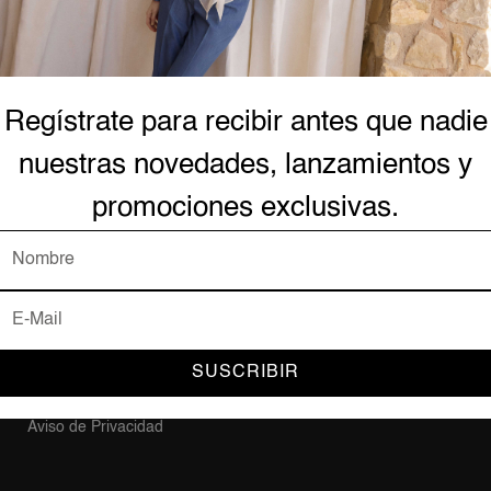
AYUDA Y SOPORTE
Forma
Regístrate para recibir antes que nadie
nuestras novedades, lanzamientos y
Contacto
Mi Cuenta
promociones exclusivas.
Mis Pedidos
Plataf
Preguntas Frecuentes
Acerca de Nosotros
Trabaja en BCBG
Política de Entrega
SUSCRIBIR
Términos y Condiciones
Aviso de Privacidad